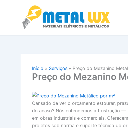
Ir
Entr
para
o
conteúdo
Início
Serviços
Preço do Mezanino Metál
Preço do Mezanino Me
Cansado de ver o orçamento estourar, prazo
do acaso? Nós entendemos a frustração — e 
em obras industriais e comerciais. Oferece
projetos sob norma e suporte técnico do o