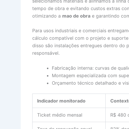
selecionamos materiais e alinhamos a linha
tempo de obra e evitando custos extras co
otimizando a
mao de obra
e garantindo co
Para usos industriais e comerciais entreg
cálculo compatível com o projeto e suport
disso são instalações entregues dentro do 
responsável.
Fabricação interna: curvas de qual
Montagem especializada com super
Orçamento técnico detalhado e vis
Indicador monitorado
Context
Ticket médio mensal
R$ 480 
Taxa de renovação anual
82% dos