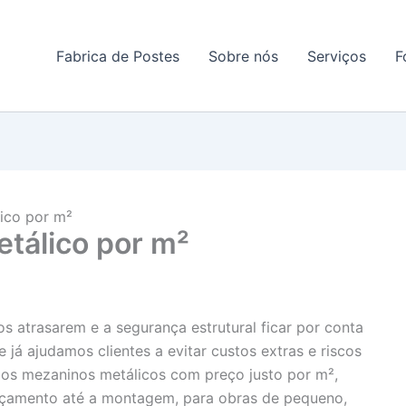
e em contato conosco e solicite um orçamento!
Fabrica de Postes
Sobre nós
Serviços
F
ico por m²
tálico por m²
s atrasarem e a segurança estrutural ficar por conta
já ajudamos clientes a evitar custos extras e riscos
mos mezaninos metálicos com preço justo por m²,
rçamento até a montagem, para obras de pequeno,