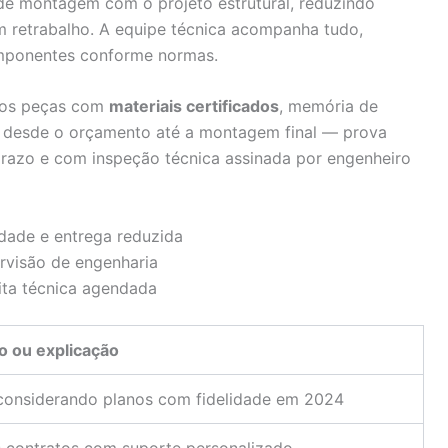
 de montagem com o projeto estrutural, reduzindo
m retrabalho. A equipe técnica acompanha tudo,
mponentes conforme normas.
amos peças com
materiais certificados
, memória de
e desde o orçamento até a montagem final — prova
prazo e com inspeção técnica assinada por engenheiro
idade e entrega reduzida
visão de engenharia
ita técnica agendada
o ou explicação
considerando planos com fidelidade em 2024
 contratos com suporte personalizado