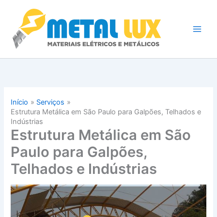
Ir
Entre em contato conosco e solicite
WhatsApp
para
um orçamento!
o
conteúdo
Início
Serviços
Estrutura Metálica em São Paulo para Galpões, Telhados e
Indústrias
Estrutura Metálica em São
Paulo para Galpões,
Telhados e Indústrias