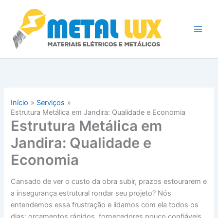
Ir
Entre em contato conosco e solicite
WhatsApp
para
um orçamento!
o
conteúdo
Início
Serviços
Estrutura Metálica em Jandira: Qualidade e Economia
Estrutura Metálica em
Jandira: Qualidade e
Economia
Cansado de ver o custo da obra subir, prazos estourarem e
a insegurança estrutural rondar seu projeto? Nós
entendemos essa frustração e lidamos com ela todos os
dias: orçamentos rápidos, fornecedores pouco confiáveis