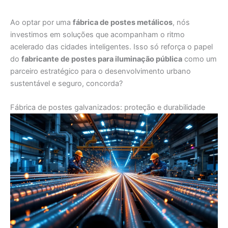
Ao optar por uma
fábrica de postes metálicos
, nós
investimos em soluções que acompanham o ritmo
acelerado das cidades inteligentes. Isso só reforça o papel
do
fabricante de postes para iluminação pública
como um
parceiro estratégico para o desenvolvimento urbano
sustentável e seguro, concorda?
Fábrica de postes galvanizados: proteção e durabilidade