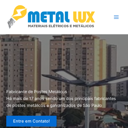
Ir
Entre em contato conosco e solicite
WhatsApp
para
um orçamento!
o
conteúdo
Fabricante de Postes Metálicos
Há mais de 17 anos sendo um dos principais fabricantes
de postes metálicos e galvanizados de São Paulo
Entre em Contato!