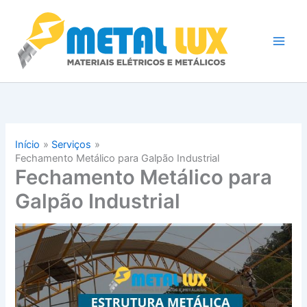
Ir
Entre em contato conosco e solicite
WhatsApp
para
um orçamento!
o
conteúdo
Início
Serviços
Fechamento Metálico para Galpão Industrial
Fechamento Metálico para
Galpão Industrial