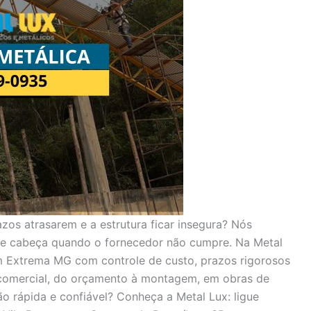
zos atrasarem e a estrutura ficar insegura? Nós
de cabeça quando o fornecedor não cumpre. Na Metal
m Extrema MG com controle de custo, prazos rigorosos
e comercial, do orçamento à montagem, em obras de
o rápida e confiável? Conheça a Metal Lux: ligue