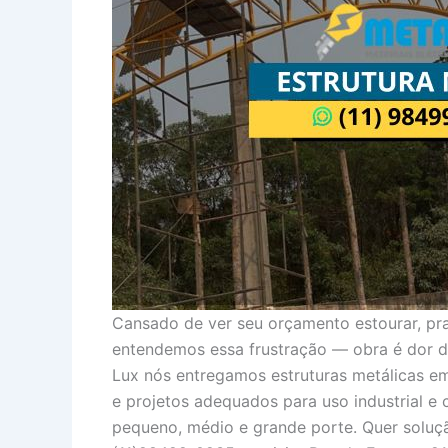
Cansado de ver seu orçamento estourar, pra
entendemos essa frustração — obra é dor 
Lux nós entregamos estruturas metálicas e
e projetos adequados para uso industrial 
pequeno, médio e grande porte. Quer soluçã